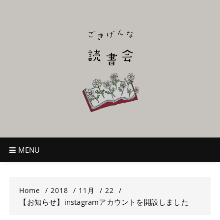
Skip
to
content
ごきげんな読
~児童書好き主催者によるオールジャンルOK！のんびり読書会~
書会
MENU
Home
2018
11月
22
【お知らせ】instagramアカウントを開設しました