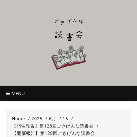
Skip
to
content
ごきげんな読
~児童書好き主催者によるオールジャンルOK！のんびり読書会~
書会
MENU
Home
2025
6月
15
【開催報告】第128回ごきげんな読書会
【開催報告】第128回ごきげんな読書会