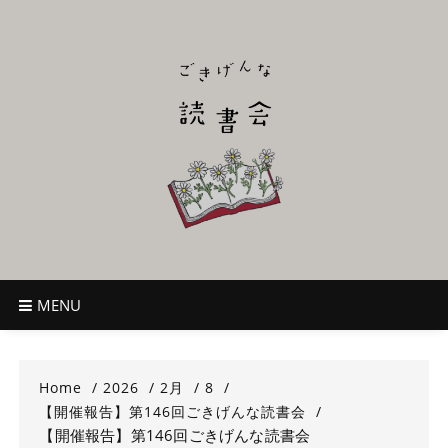
Skip
to
content
ごきげんな読
~児童書好き主催者によるオールジャンルOK！のんびり読書会~
書会
MENU
Home
2026
2月
8
【開催報告】第146回ごきげんな読書会
【開催報告】第146回ごきげんな読書会