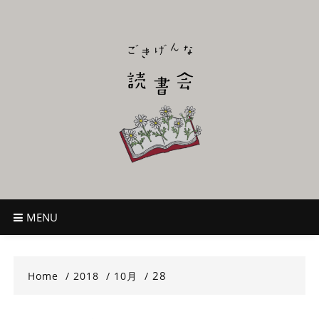
Skip
to
content
ごきげんな読
~児童書好き主催者によるオールジャンルOK！のんびり読書会~
書会
MENU
28
Home
2018
10月