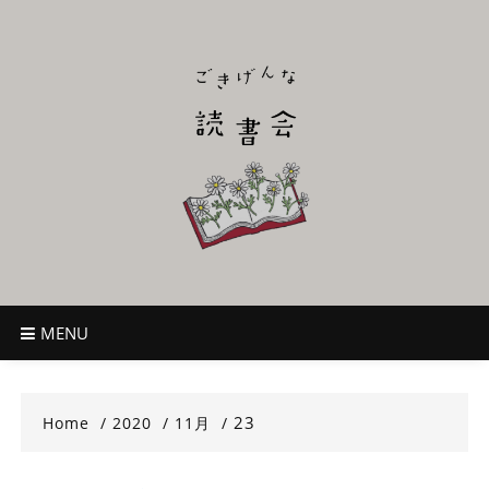
Skip
to
content
ごきげんな読
~児童書好き主催者によるオールジャンルOK！のんびり読書会~
書会
MENU
23
Home
2020
11月