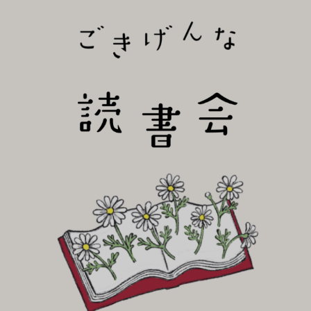
びり読書会~
ごき