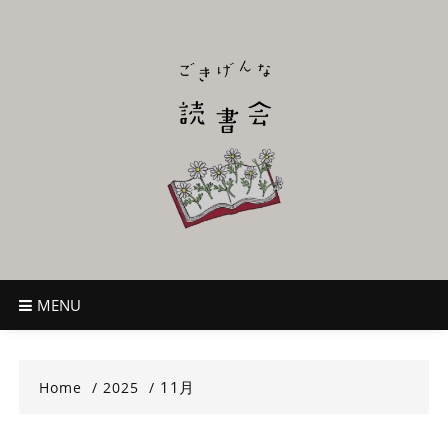
Skip
to
content
ごきげんな読
~児童書好き主催者によるオールジャンルOK！のんびり読書会~
書会
MENU
11月
Home
2025