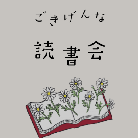
びり読書会~
ごき