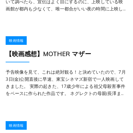
いて調べたら、宣伝はよく目にするのに、上映している映
画館が都内も少なくて、唯一都合がいい夜の時間に上映し..
映画情報
【映画感想】MOTHER マザー
予告映像を見て、これは絶対観る！と決めていたので、7月
3日(金)公開直後に早速、東宝シネマズ新宿で一人映画して
きました。 実際の起きた、17歳少年による祖父母殺害事件
をベースに作られた作品です。 ネグレクトの母親(長澤ま..
映画情報