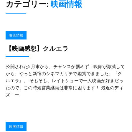
カテゴリー:
映画情報
映画情報
【映画感想】クルエラ
公開された5月末から、チャンスが掴めず上映館が激減して
から、やっと新宿のシネマカリテで鑑賞できました、『ク
ルエラ』。 そもそも、レイトショーで一人映画が好きだっ
たので、この時短営業継続は非常に困ります！ 最近のディ
ズニー..
映画情報