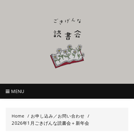
Skip
to
content
ごきげんな読
~児童書好き主催者によるオールジャンルOK！のんびり読書会~
書会
MENU
Home
お申し込み／お問い合わせ
2026年1月ごきげんな読書会＋新年会