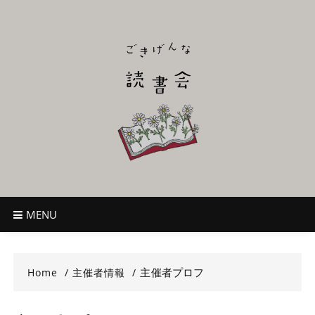
Skip
to
content
ごきげんな読
~児童書好き主催者によるオールジャンルOK！のんびり読書会~
書会
MENU
主催者プロフ
Home
主催者情報