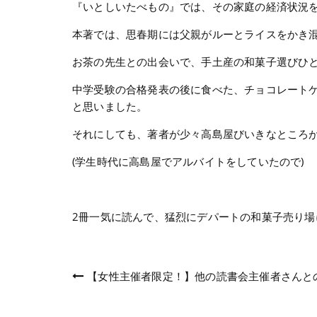
『いとしいたべもの』では、その家庭の経済状況
本著では、思春期には父親がルーとライスをかき
お茶の先生との出会いで、手土産の和菓子選びひ
中学受験の合格発表の後に食べた、チョコレートケ
と思いました。
それにしても、著者が少々高島屋びいきなところ
(学生時代に高島屋でアルバイトをしていたので)
2冊一気に読んで、猛烈にデパートの和菓子売り場
投
【女性主催者限定！】他の読書会主催者さんと
稿