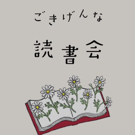
びり読書会~
ごき