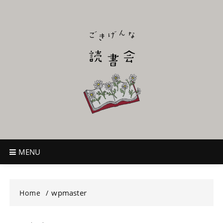
Skip
to
content
ごきげんな読
~児童書好き主催者によるオールジャンルOK！のんびり読書会~
書会
MENU
wpmaster
Home