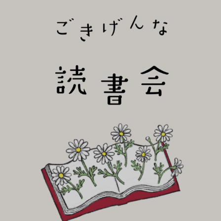
びり読書会~
ごき