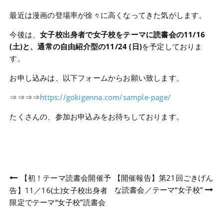
最近は漫画の登場率が徐々に高くなってきた気がします。
今後は、
女子校出身者で女子校をテーマに読書会の11/16
(土)と、通常の自由紹介型の11/24 (日)
を予定しておりま
す。
お申し込みは、以下フォームからお願い致します。
⇒⇒⇒⇒
https://gokigenna.com/sample-page/
たくさんの、参加お申込みをお待ちしております。
投
【初！テーマ読書会開催予
【開催報告】第21回ごきげん
な読書会／テーマ“女子校”
告】11／16(土)女子校出身者
稿
限定でテーマ“女子校”読書会
ナ
ビ