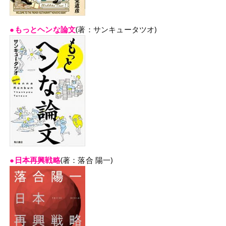
●もっとヘンな論文
(著：サンキュータツオ)
●日本再興戦略
(著：落合 陽一)