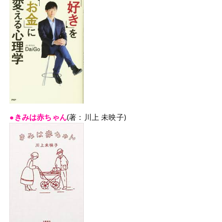
●きみは赤ちゃん
(著：川上 未映子)