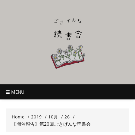
Skip
to
content
ごきげんな読
~児童書好き主催者によるオールジャンルOK！のんびり読書会~
書会
MENU
Home
2019
10月
26
【開催報告】第20回ごきげんな読書会