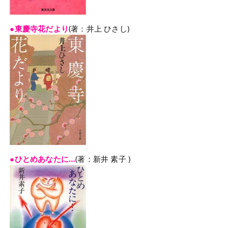
●東慶寺花だより
(著：井上 ひさし)
●ひとめあなたに…
(著：新井 素子 )