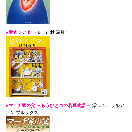
●家族シアター
(著：辻村 深月 )
●マーチ家の父 ～もうひとつの若草物語～
(著：ジェラルデ
ィン ブルックス)