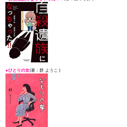
●ひとりの女
(著：群 ようこ )