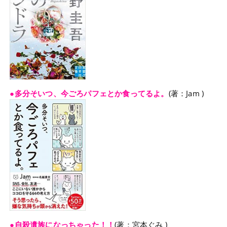
●多分そいつ、今ごろパフェとか食ってるよ。
(著：Jam )
●自殺遺族になっちゃった！！
(著：宮本ぐみ )