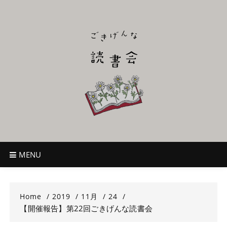
Skip
to
content
ごきげんな読
~児童書好き主催者によるオールジャンルOK！のんびり読書会~
書会
MENU
Home
2019
11月
24
【開催報告】第22回ごきげんな読書会