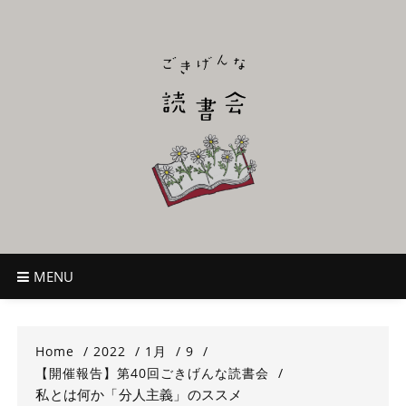
Skip
to
content
ごきげんな読
~児童書好き主催者によるオールジャンルOK！のんびり読書会~
書会
MENU
Home
2022
1月
9
【開催報告】第40回ごきげんな読書会
私とは何か「分人主義」のススメ