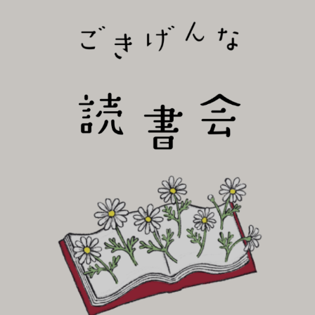
びり読書会~
ごき