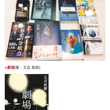
●劇場
(著：又吉 直樹)