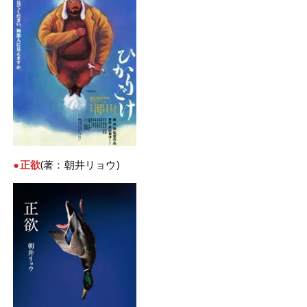
●正欲
(著：朝井リョウ)