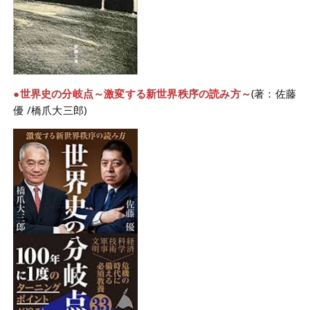
●世界史の分岐点～激変する新世界秩序の読み方～
(著：佐藤
優 /橋爪大三郎)