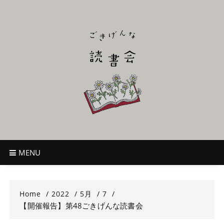
Skip
to
content
ごきげんな読
~児童書好き主催者によるオールジャンルOK！のんびり読書会~
書会
MENU
Home
2022
5月
7
【開催報告】第48ごきげんな読書会