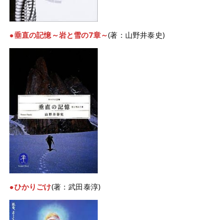
●垂直の記憶～岩と雪の7章～
(著：山野井泰史)
●ひかりごけ
(著：武田泰淳)