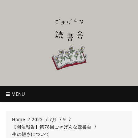
Skip
to
content
ごきげんな読
~児童書好き主催者によるオールジャンルOK！のんびり読書会~
書会
MENU
Home
2023
7月
9
【開催報告】第78回ごきげんな読書会
生の短さについて