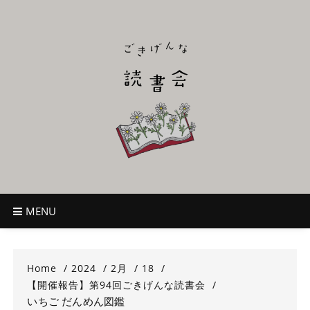
Skip
to
content
ごきげんな読
~児童書好き主催者によるオールジャンルOK！のんびり読書会~
書会
MENU
Home
2024
2月
18
【開催報告】第94回ごきげんな読書会
いちご だんめん図鑑