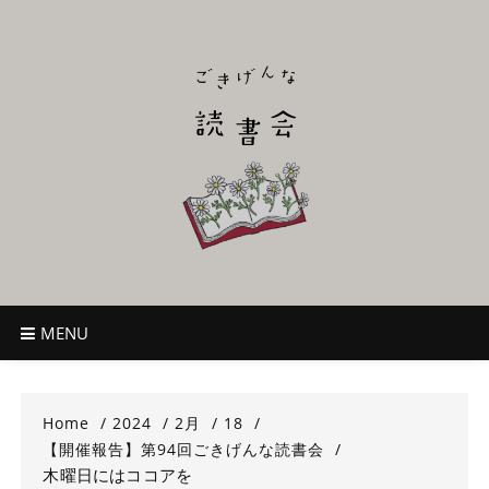
Skip
to
content
ごきげんな読
~児童書好き主催者によるオールジャンルOK！のんびり読書会~
書会
MENU
Home
2024
2月
18
【開催報告】第94回ごきげんな読書会
木曜日にはココアを