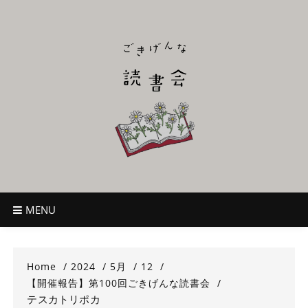
Skip
to
content
ごきげんな読
~児童書好き主催者によるオールジャンルOK！のんびり読書会~
書会
MENU
Home
2024
5月
12
【開催報告】第100回ごきげんな読書会
テスカトリポカ