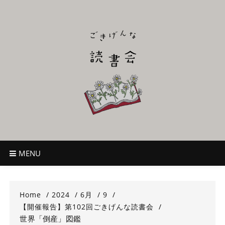
Skip
to
content
ごきげんな読
~児童書好き主催者によるオールジャンルOK！のんびり読書会~
書会
MENU
Home
2024
6月
9
【開催報告】第102回ごきげんな読書会
世界「倒産」図鑑