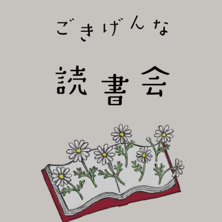
びり読書会~
ごき