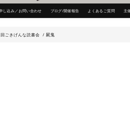
申し込み／お問い合わせ
ブログ/開催報告
よくあるご質問
主
屍鬼
2回ごきげんな読書会