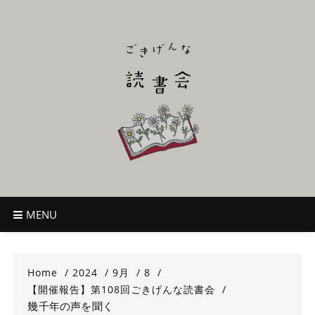
Skip
to
content
ごきげんな読
~児童書好き主催者によるオールジャンルOK！のんびり読書会~
書会
MENU
Home
2024
9月
8
【開催報告】第108回ごきげんな読書会
幾千年の声を聞く