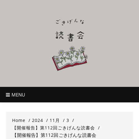
Skip
to
content
ごきげんな読
~児童書好き主催者によるオールジャンルOK！のんびり読書会~
書会
MENU
Home
2024
11月
3
【開催報告】第112回ごきげんな読書会
【開催報告】第112回ごきげんな読書会