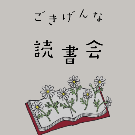
びり読書会~
ごき