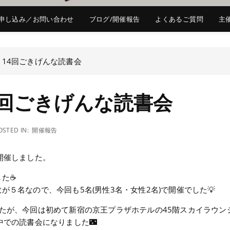
申し込み／お問い合わせ
ブログ/開催報告
よくあるご質問
主
114回ごきげんな読書会
4回ごきげんな読書会
OSTED IN:
開催報告
を開催しました。
した☕
５名なので、今回も5名(男性3名・女性2名)で開催でした💡
たが、今回は初めて新宿の京王プラザホテルの45階スカイラウン
中での読書会になりました🌃