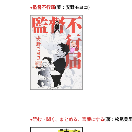
●監督不行届
(著：安野モヨコ)
●読む・聞く、まとめる、言葉にする
(著：松尾美里