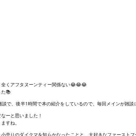
くアフタヌーンティー関係ない😂😂😂
た📚
雑談で、後半1時間で本の紹介をしているので、毎回メインが雑談
だなーと思いました！
りますね。
小売りのダイクマを知らかなったことと、大好きなファーストフー