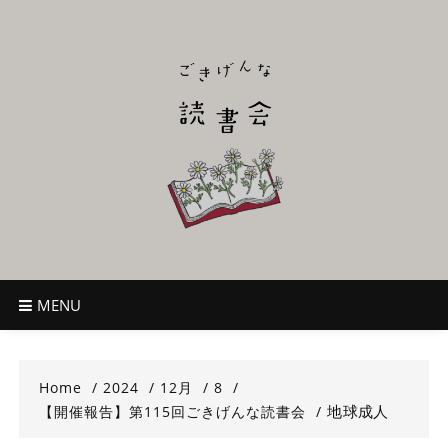
Skip
to
content
ごきげんな読
~児童書好き主催者によるオールジャンルOK！のんびり読書会~
書会
MENU
Home
2024
12月
8
地球成人
【開催報告】第115回ごきげんな読書会