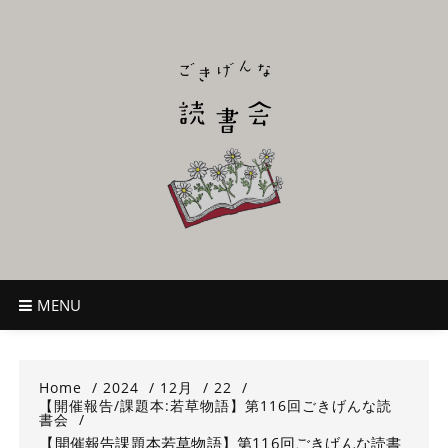
Skip
to
content
ごきげんな読
~児童書好き主催者によるオールジャンルOK！のんびり読書会~
書会
MENU
Home
2024
12月
22
【開催報告/課題本:若草物語】第116回ごきげんな読
書会
【開催報告課題本若草物語】第116回ごきげんな読書