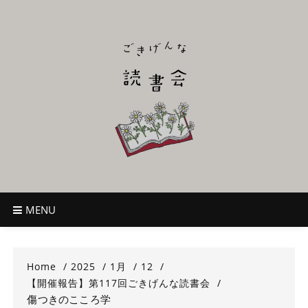
Skip
to
content
ごきげんな読
~児童書好き主催者によるオールジャンルOK！のんびり読書会~
書会
MENU
Home
2025
1月
12
【開催報告】第117回ごきげんな読書会
傷つきのこころ学