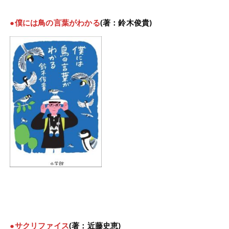
●僕には鳥の言葉がわかる
(著：鈴木俊貴)
●サクリファイス
(著：近藤史恵)