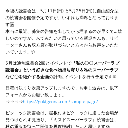
今後の読書会は、5月11日(日) と5月25日(日)に自由紹介型
の読書会を開催予定ですが、いずれも満席となっておりま
す🈵
本当に最近、募集の告知を出してから埋まるのが早くて…嬉
しいのですが、来てみたいと思っている新規さんも、リピ
ーターさんも双方席が取りづらいと方々からお声をいただ
いています…💦
6月は通常読書会2回とイベントで
「私の〇〇スーパーラブ
読書会」という好きな食べ物持ち寄り＆私のスーパーラブ
な〇〇を紹介する企画
の計3回イベントを行う予定です📅
日程は決まり次第アップしますので、お申し込みは、以下
フォームからお願い致します。
⇒⇒⇒⇒
https://gokigenna.com/sample-page/
ピクニック読書会は、屋根付きピクニックに適した会場が
見つけられず見送り、『ミスドスーパーラブ』読書会は、
秋の重版を待って開催を再度検討したいと思います🍩