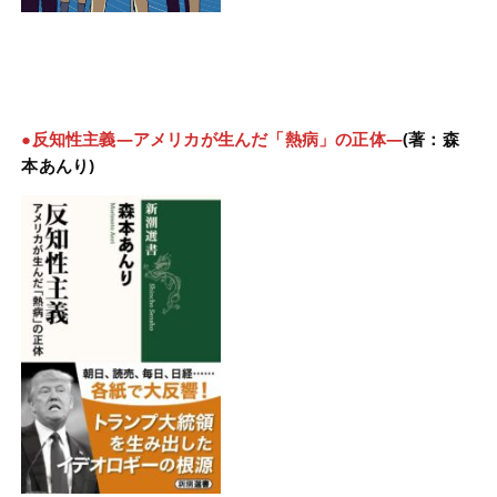
●反知性主義―アメリカが生んだ「熱病」の正体―
(著：森
本あんり)