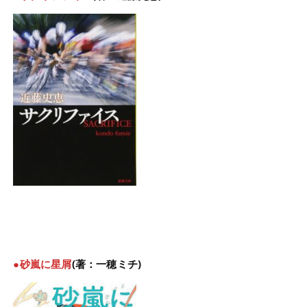
●砂嵐に星屑
(著：一穂ミチ)