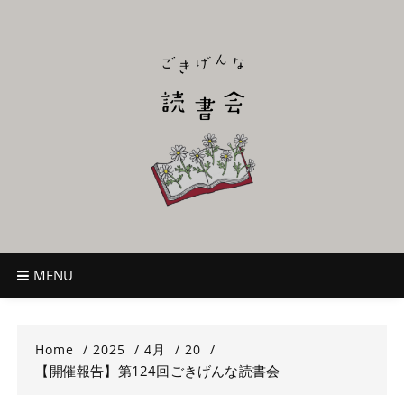
Skip
to
content
ごきげんな読
~児童書好き主催者によるオールジャンルOK！のんびり読書会~
書会
MENU
Home
2025
4月
20
【開催報告】第124回ごきげんな読書会