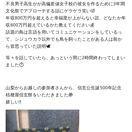
不良男子高生がが高偏差値女子校の彼女を作るために3年間
文化祭でアプローチする話にゲラゲラ笑い🤣
年収800万円を超えると幸福度が上がらない説、どなたか年
収800万円超えているかた教えてください💰
話題の鳥は言語を用いてコミュニケーションをしているっ
て、シジュウカラ以外でも鳥を飼ったことがある人は前か
ら皆思っていた説明🕊️
等々を話していたら、あっという間に2時間終わってしまい
ました⏱
山梨からお越しの参加者さんから、信玄公生誕500年記念
桔梗屋信玄餅をいただきました🎁
嬉しい‼