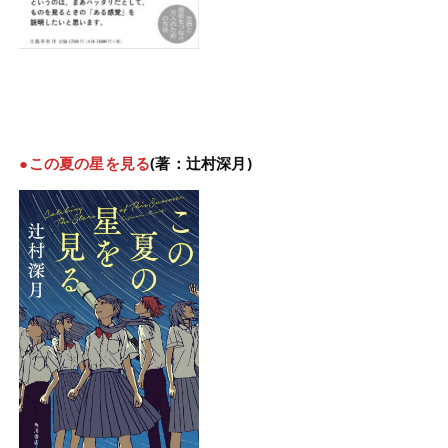
●この夏の星を見る
(著：辻村深月)