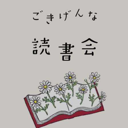
びり読書会~
ごき