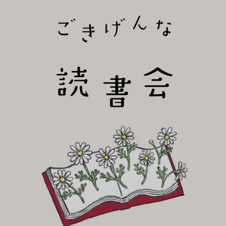
びり読書会~
ごき