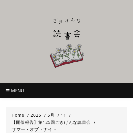
Skip
to
content
ごきげんな読
~児童書好き主催者によるオールジャンルOK！のんびり読書会~
書会
MENU
Home
2025
5月
11
【開催報告】第125回ごきげんな読書会
サマー・オブ・ナイト