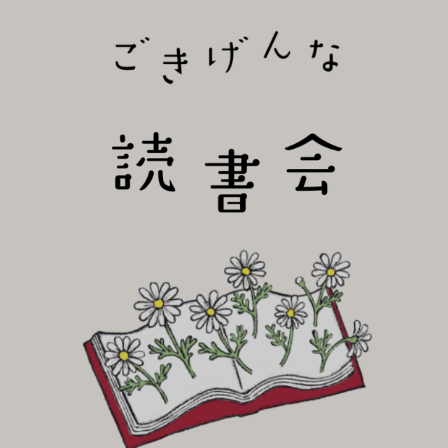
びり読書会~
ごき