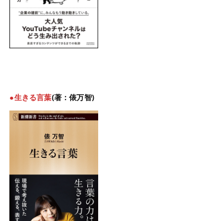
●生きる言葉
(著：俵万智)