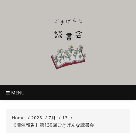
Skip
to
content
ごきげんな読
~児童書好き主催者によるオールジャンルOK！のんびり読書会~
書会
MENU
Home
2025
7月
13
【開催報告】第130回ごきげんな読書会