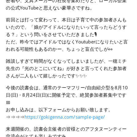
密着や、文具メーカーの社長を集めたりと、ローカル企業
の公式YouTubeと思えない豪華さですね。
前回とは打って変わって、本日は子育て中の参加者さんも
いたので、「娘がアイドルになりたいって言ったらどうす
る？」という問いをさせていただきました🎙
ただ、昨今ではアイドルではなくYoutuberになりたいと言
われる可能性もあるのかー、ちょっと盲点でしが👀
雑談しすぎて時間がなくなってしまいましたが、一穂ミチ
先生の『光のとこにいてね』が好きと言ってくれた参加者
さんが二人もいて嬉しかったです✨✨✨
今後の読書会は、通常のテーマフリー/自由紹介型を8月10
日(日)・8月24日(日)に開催予定で、絶賛参加者募集中です
📅
お申し込みは、以下フォームからお願い致します。
⇒⇒⇒⇒
https://gokigenna.com/sample-page/
来週開催の、読書会主催者の皆様とのアフタヌーンティー
交流会がとても楽しみです☕