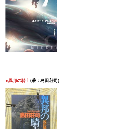
●異邦の騎士
(著：島田荘司)