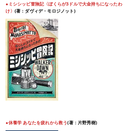
●ミシシッピ冒険記〈ぼくらが3ドルで大金持ちになったわ
け〉
(著：ダヴィデ・モロジノット)
●休養学 あなたを疲れから救う
(著：片野秀樹)