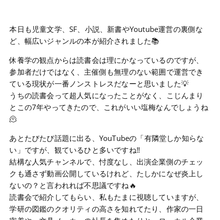
本日も児童文学、SF、小説、新書やYoutube運営の裏側な
ど、幅広いジャンルの本が紹介されました📚
休養学の観点からは読書会は理にかなっているのですが、
参加者だけではなく、主催側も無理のない範囲で運営でき
ている現状が一番ノンストレスだなーと思いました💡
うちの読書会って超人気になったことがなく、こじんまり
とこの7年やってきたので、これがいい塩梅なんでしょうね
🫠
あとたびたび話題に出る、YouTubeの「有隣堂しか知らな
い」ですが、観ているひと多いですね‼
結構な人気チャンネルで、忖度なし、出演企業側のチェッ
クも通さず動画公開しているけれど、たしかになぜ炎上し
ないの？と言われれば不思議ですね🔥
読書会で紹介してもらい、私もたまに視聴していますが、
学研の図鑑のクオリティの高さを知れてたり、作家の一日