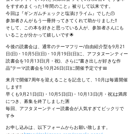
をすすめまくった1年間のこと』被りして以来です。
今回は『ギンガムチェックと塩漬けライム』でした🫠
参加者さんがもう一冊持ってきてくれて助かりました‼
そして、この本を好きと思っている人が、参加者さんにも
いることが分かって嬉しいです🌟
今後の読書会は、通常のテーマフリー/自由紹介型を9月21
日(日)・10月5日(日)・10月19日(日)に、アフタヌーンティー
読書会を10月13日(月・祝)、さらに“書き出しが好きな作
品”テーマ読書会を10月26日(日)に開催予定です📅
来月で開催7周年を迎えることを記念して、10月は毎週開催
します‼
早くも9月21日(日)・10月5日(日)・10月13日(月・祝)は満席
につき、募集を終了しました🈵
毎回、アフタヌーンティー読書会が人気すぎてビックリで
す☕
お申し込みは、以下フォームからお願い致します。