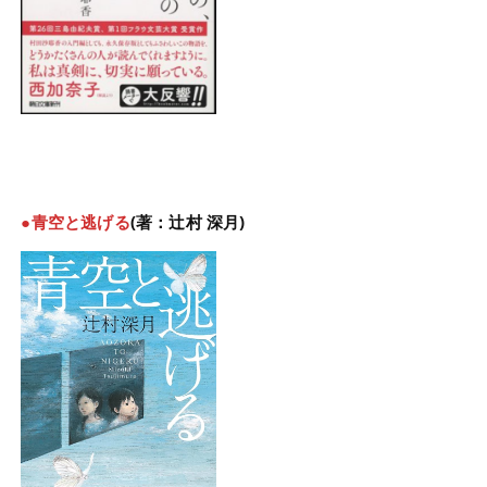
●青空と逃げる
(著：辻村 深月)