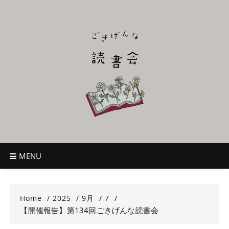
Skip
to
content
ごきげんな読
~児童書好き主催者によるオールジャンルOK！のんびり読書会~
書会
MENU
Home
2025
9月
7
【開催報告】第134回ごきげんな読書会