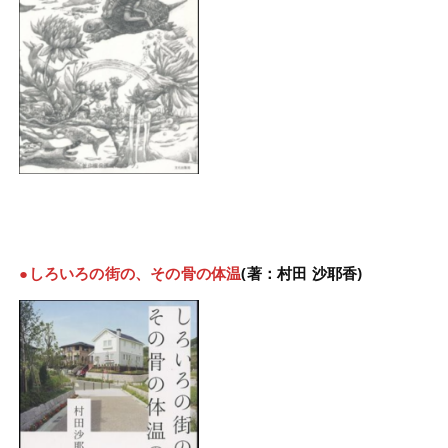
●しろいろの街の、その骨の体温
(著：村田 沙耶香)