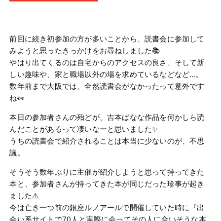
前回に続き初参加の方が多いことから、読書会に参加して
みようと思ったきっかけをお尋ねしました📚
やはり出てくるのは自宅からのアクセスの良さ、そして新
しい趣味や、家と職場以外の場を求めているなどなど…。
数年前まで大阪では、全然読書会がなかったって意外です
ね👀
本日の参加者さんの殆どが、吉本ばなな作品を何かしら読
んだことがあるって凄いなーと思いました✨
うちの読書会で紹介されることは本当に少ないのが、不思
議。
そうそう数年ぶりに主催が紹介しようと思って持ってきた
本と、参加者さんが持ってきた本が同じだった珍事が起き
ました⚠️
今は亡き一つ前の銀座ルノアールで開催していた時に『出
会い系サイトで70人と実際に会ってその人に合いそうな本