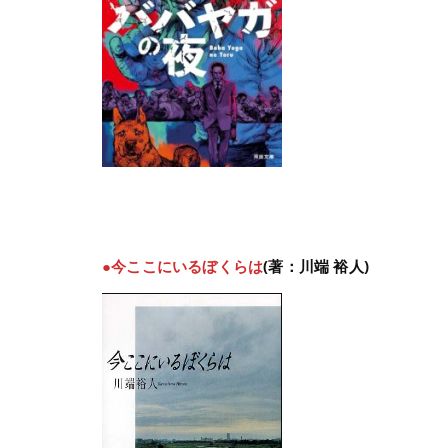
●今ここにいるぼくらは
(著：川端 裕人)