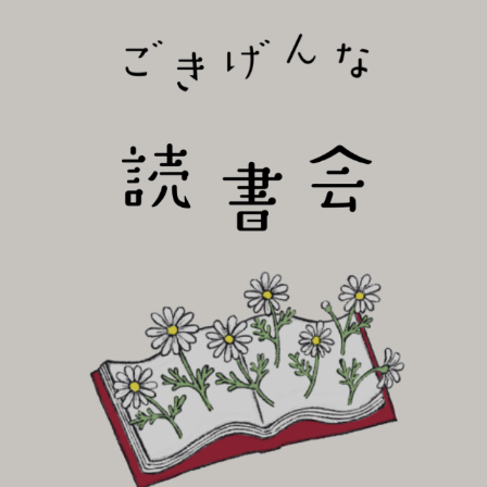
びり読書会~
ごき