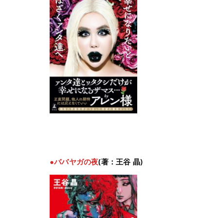
●ババヤガの夜
(著：王谷 晶)