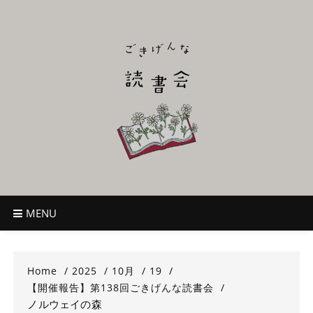
Skip
to
content
ごきげんな読
~児童書好き主催者によるオールジャンルOK！のんびり読書会~
書会
MENU
Home
2025
10月
19
【開催報告】第138回ごきげんな読書会
ノルウェイの森