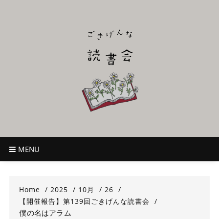
Skip
to
content
ごきげんな読
~児童書好き主催者によるオールジャンルOK！のんびり読書会~
書会
MENU
Home
2025
10月
26
【開催報告】第139回ごきげんな読書会
僕の名はアラム