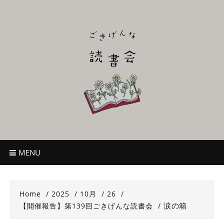
Skip
to
content
ごきげんな読
~児童書好き主催者によるオールジャンルOK！のんびり読書会~
書会
MENU
Home
2025
10月
26
涙の箱
【開催報告】第139回ごきげんな読書会