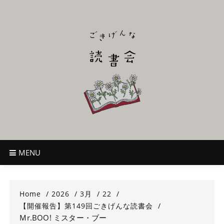
Skip
to
content
ごきげんな読
~児童書好き主催者によるオールジャンルOK！のんびり読書会~
書会
MENU
Home
2026
3月
22
【開催報告】第149回ごきげんな読書会
Mr.BOO! ミスター・ブー