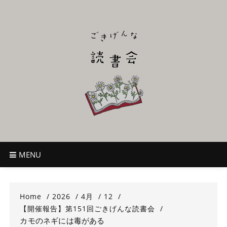
Skip
to
content
ごきげんな読
~児童書好き主催者によるオールジャンルOK！のんびり読書会~
書会
MENU
Home
2026
4月
12
【開催報告】第151回ごきげんな読書会
カモのネギには毒がある