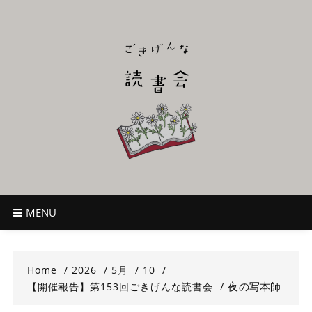
Skip
to
content
ごきげんな読
~児童書好き主催者によるオールジャンルOK！のんびり読書会~
書会
MENU
Home
2026
5月
10
夜の写本師
【開催報告】第153回ごきげんな読書会