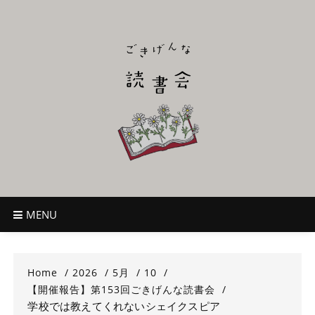
Skip
to
content
ごきげんな読
~児童書好き主催者によるオールジャンルOK！のんびり読書会~
書会
MENU
Home
2026
5月
10
【開催報告】第153回ごきげんな読書会
学校では教えてくれないシェイクスピア