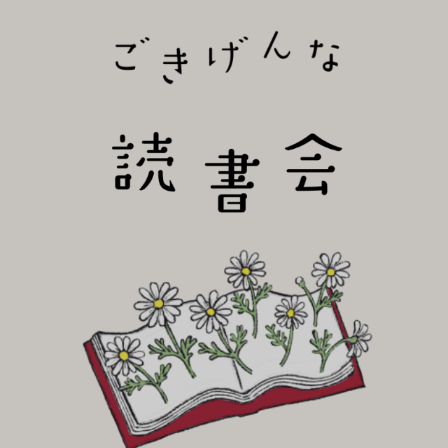
びり読書会~
ごき