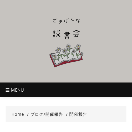
Skip
to
content
ごきげんな読
~児童書好き主催者によるオールジャンルOK！のんびり読書会~
書会
MENU
開催報告
Home
ブログ/開催報告