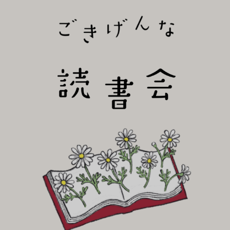
びり読書会~
ごき