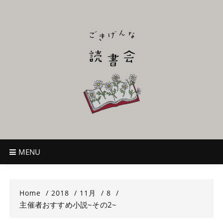
Skip
to
content
ごきげんな読
~児童書好き主催者によるオールジャンルOK！のんびり読書会~
書会
MENU
Home
2018
11月
8
主催者おすすめ小説~その2~